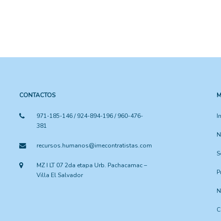
CONTACTOS
M
971-185-146 / 924-894-196 / 960-476-
I
381
N
recursos.humanos@imecontratistas.com
S
MZ I LT 07 2da etapa Urb. Pachacamac –
P
Villa El Salvador
N
C