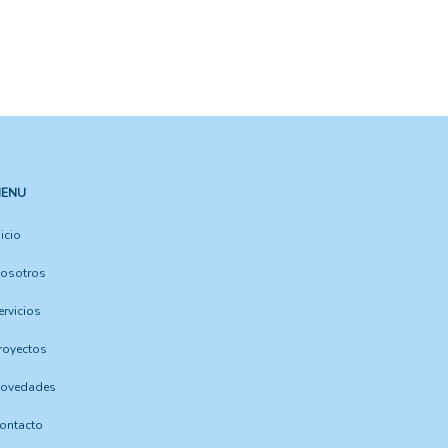
ENU
nicio
osotros
ervicios
royectos
ovedades
ontacto