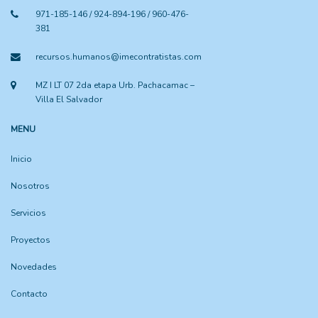
971-185-146 / 924-894-196 / 960-476-
381
recursos.humanos@imecontratistas.com
MZ I LT 07 2da etapa Urb. Pachacamac –
Villa El Salvador
MENU
Inicio
Nosotros
Servicios
Proyectos
Novedades
Contacto